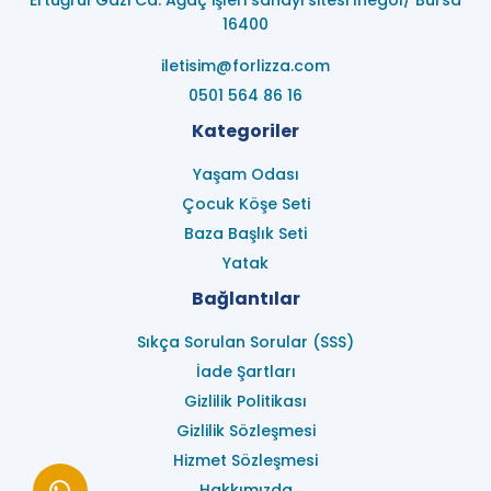
Ertuğrul Gazi Cd. Ağaç işleri sanayi sitesi İnegöl/ Bursa
16400
iletisim@forlizza.com
0501 564 86 16
Kategoriler
Yaşam Odası
Çocuk Köşe Seti
Baza Başlık Seti
Yatak
Bağlantılar
Sıkça Sorulan Sorular (SSS)
İade Şartları
Gizlilik Politikası
Gizlilik Sözleşmesi
Hizmet Sözleşmesi
Hakkımızda