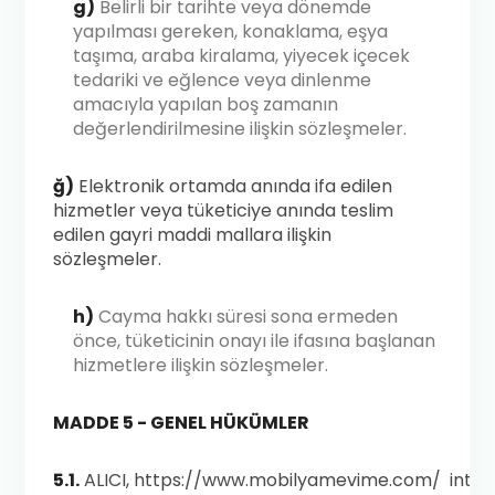
g)
Belirli bir tarihte veya dönemde
yapılması gereken, konaklama, eşya
taşıma, araba kiralama, yiyecek içecek
tedariki ve eğlence veya dinlenme
amacıyla yapılan boş zamanın
değerlendirilmesine ilişkin sözleşmeler.
ğ)
Elektronik ortamda anında ifa edilen
hizmetler veya tüketiciye anında teslim
edilen gayri maddi mallara ilişkin
sözleşmeler.
h)
Cayma hakkı süresi sona ermeden
önce, tüketicinin onayı ile ifasına başlanan
hizmetlere ilişkin sözleşmeler.
MADDE 5 - GENEL HÜKÜMLER
5.1.
ALICI,
https://www.mobilyamevime.com/
inter